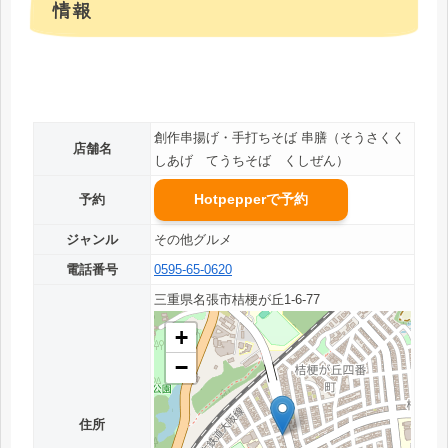
情報
創作串揚げ・手打ちそば 串膳（そうさくく
店舗名
しあげ てうちそば くしぜん）
Hotpepperで予約
予約
ジャンル
その他グルメ
電話番号
0595-65-0620
三重県名張市桔梗が丘1-6-77
+
−
住所