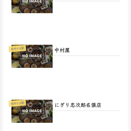
中村屋
桔梗が丘駅
にぎり忠次郎名張店
桔梗が丘駅