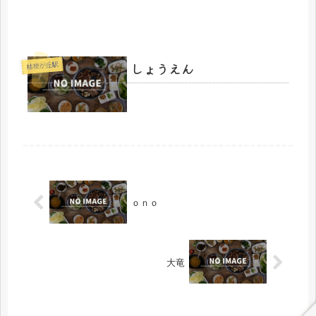
しょうえん
桔梗が丘駅
ｏｎｏ
大竜