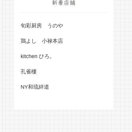
新着店舗
旬彩厨房 うのや
鶏よし 小禄本店
kitchen ひろ。
孔雀樓
NY和琉絆道