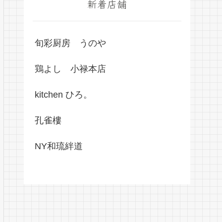
新着店舗
旬彩厨房 うのや
鶏よし 小禄本店
kitchen ひろ。
孔雀樓
NY和琉絆道