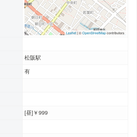
Leaflet
| ©
OpenStreetMap
contributors
松阪駅
有
[昼]￥999