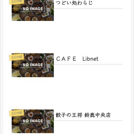
つどい処わらじ
三日市駅
ＣＡＦＥ Libnet
三日市駅
餃子の王将 鈴鹿中央店
三日市駅