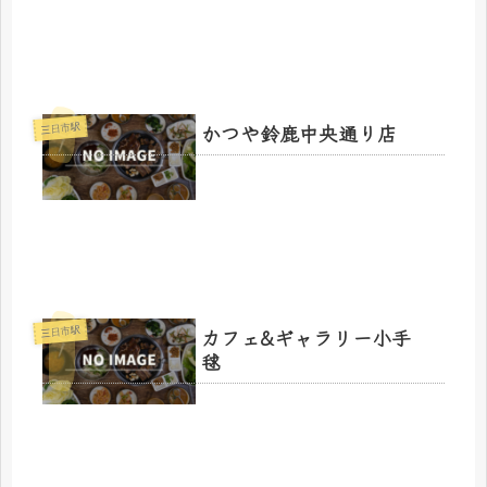
かつや鈴鹿中央通り店
三日市駅
カフェ&ギャラリー小手
三日市駅
毬