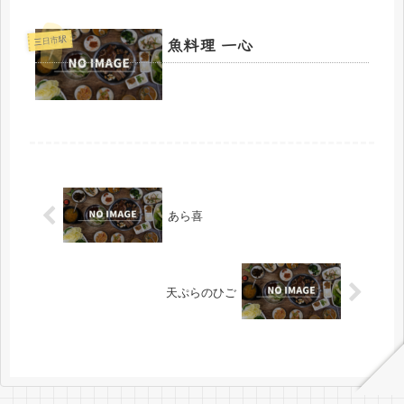
魚料理 一心
三日市駅
あら喜
天ぷらのひご