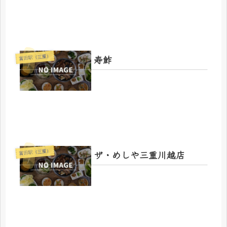
寿鮓
富田駅（三重）
ザ・めしや三重川越店
富田駅（三重）