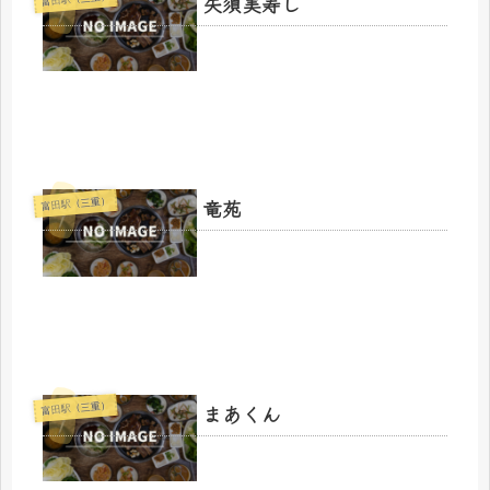
矢須美寿し
竜苑
富田駅（三重）
まあくん
富田駅（三重）