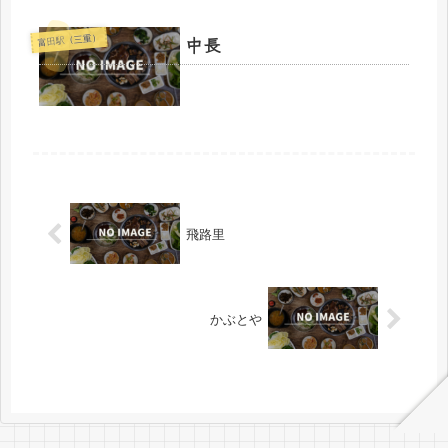
中長
富田駅（三重）
飛路里
かぶとや