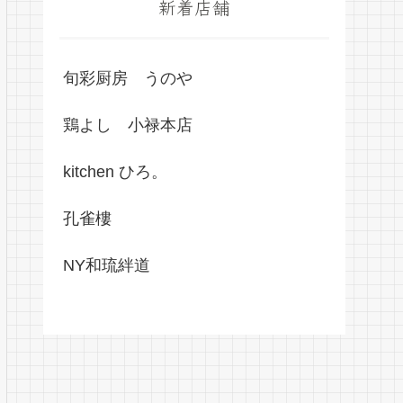
新着店舗
旬彩厨房 うのや
鶏よし 小禄本店
kitchen ひろ。
孔雀樓
NY和琉絆道