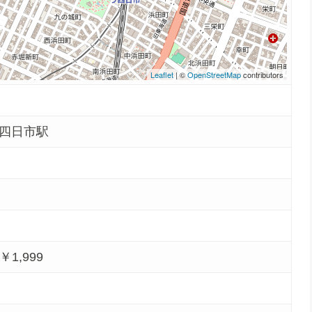
Leaflet
| ©
OpenStreetMap
contributors
う四日市駅
0￥1,999