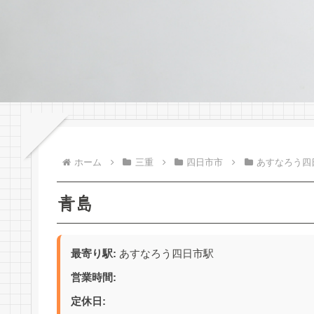
ホーム
三重
四日市市
あすなろう四
青島
最寄り駅:
あすなろう四日市駅
営業時間:
定休日: