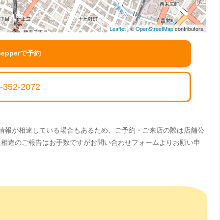
Leaflet
| ©
OpenStreetMap
contributors
pepperで予約
-352-2072
。情報が相違している場合もあるため、ご予約・ご来店の際は店舗公
情報相違のご報告はお手数ですがお問い合わせフォームよりお願い申