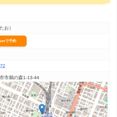
たお）
pperで予約
072
市鵜の森1-13-44