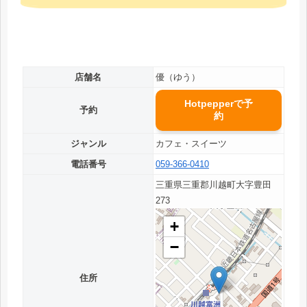
店舗名
優（ゆう）
Hotpepperで予
予約
約
ジャンル
カフェ・スイーツ
電話番号
059-366-0410
三重県三重郡川越町大字豊田
273
+
−
住所