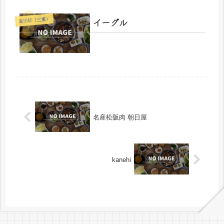
イーグル
富田駅（三重）
名産松阪肉 朝日屋
kanehi