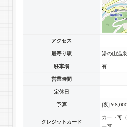
アクセス
最寄り駅
湯の山温
駐車場
有
営業時間
定休日
予算
[夜]￥8,00
カード可（J
クレジットカード
ー可