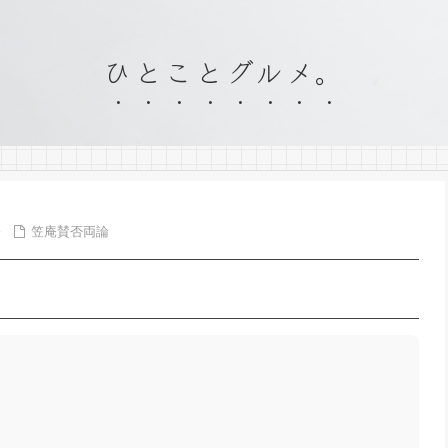
ひとことグルメ。
笠庵賛否両論