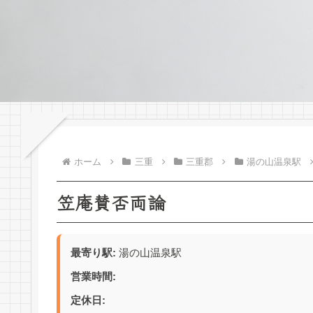
ホーム
三重
三重郡
湯の山温泉駅
笠庵賛否両論
最寄り駅:
湯の山温泉駅
営業時間:
定休日: