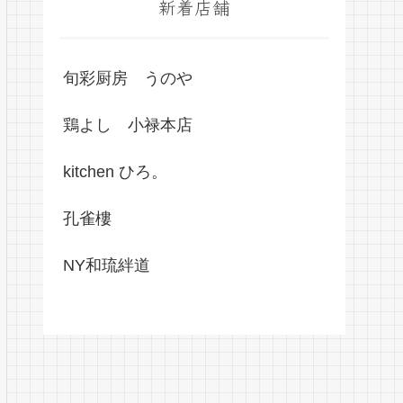
新着店舗
旬彩厨房 うのや
鶏よし 小禄本店
kitchen ひろ。
孔雀樓
NY和琉絆道