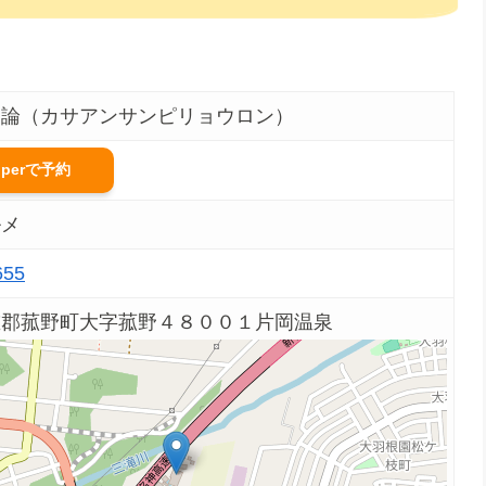
両論（カサアンサンピリョウロン）
pperで予約
ルメ
655
重郡菰野町大字菰野４８００１片岡温泉