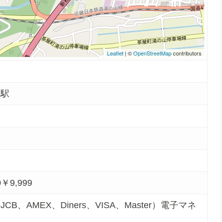
Leaflet
| ©
OpenStreetMap
contributors
泉駅
0￥9,999
CB、AMEX、Diners、VISA、Master）電子マネ