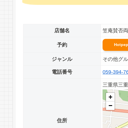
店舗名
笠庵賛否
予約
Hotpe
ジャンル
その他グ
電話番号
059-394-7
三重県三
+
−
住所