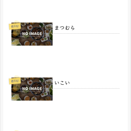
まつむら
徳和駅
いこい
徳和駅