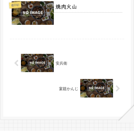
焼肉火山
徳和駅
安兵衛
宴筵かんじ