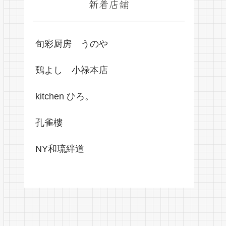
新着店舗
旬彩厨房 うのや
鶏よし 小禄本店
kitchen ひろ。
孔雀樓
NY和琉絆道