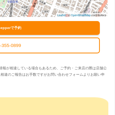
Leaflet
| ©
OpenStreetMap
contributors
pepperで予約
-355-0899
。情報が相違している場合もあるため、ご予約・ご来店の際は店舗公
情報相違のご報告はお手数ですがお問い合わせフォームよりお願い申