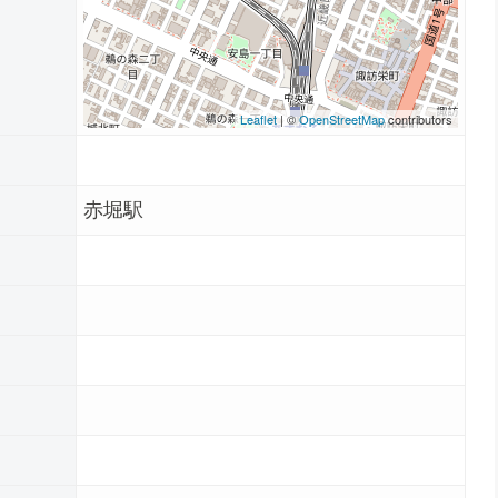
Leaflet
| ©
OpenStreetMap
contributors
赤堀駅