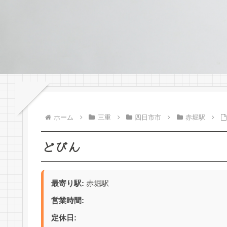
ホーム
三重
四日市市
赤堀駅
どびん
最寄り駅:
赤堀駅
営業時間:
定休日: