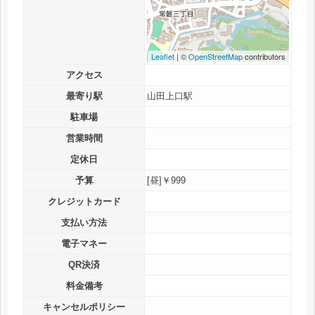
Leaflet
| ©
OpenStreetMap
contributors
アクセス
最寄り駅
山田上口駅
駐車場
営業時間
定休日
予算
[昼]￥999
クレジットカード
支払い方法
電子マネー
QR決済
料金備考
キャンセルポリシー