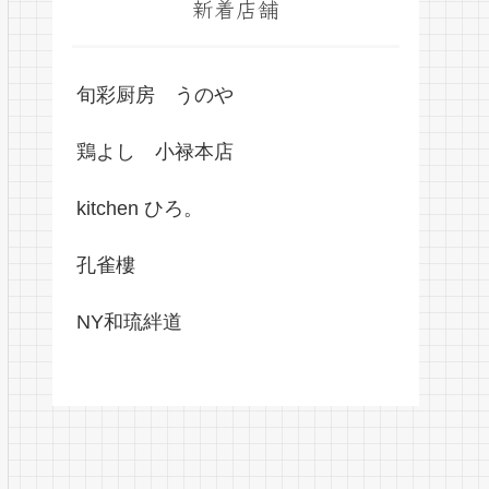
新着店舗
旬彩厨房 うのや
鶏よし 小禄本店
kitchen ひろ。
孔雀樓
NY和琉絆道