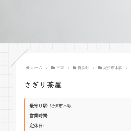
ホーム
三重
御浜町
紀伊市木駅
さぎり茶屋
最寄り駅:
紀伊市木駅
営業時間:
定休日: