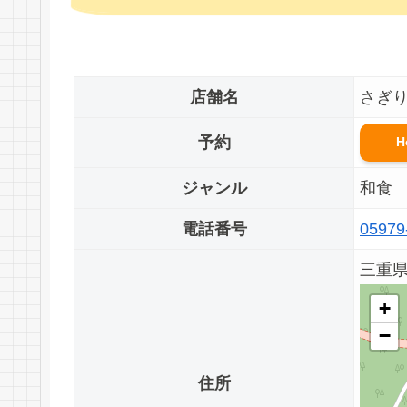
店舗名
さぎ
予約
H
ジャンル
和食
電話番号
05979
三重県
+
−
住所