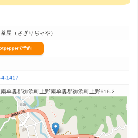
り茶屋（さぎりぢゃや）
otpepperで予約
-4-1417
南牟婁郡御浜町上野南牟婁郡御浜町上野616-2