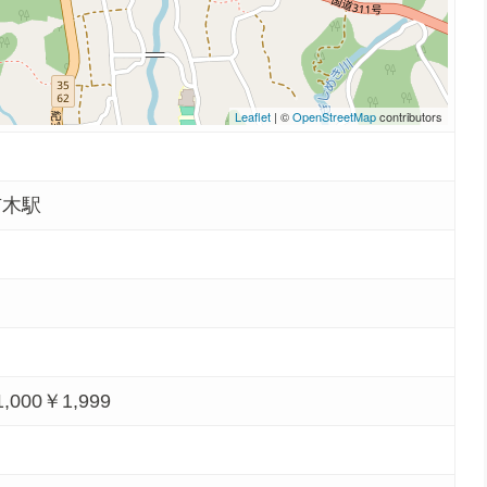
Leaflet
| ©
OpenStreetMap
contributors
市木駅
1,000￥1,999