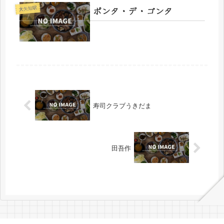
ポンタ・デ・ゴンタ
大矢知駅
寿司クラブうきだま
田吾作