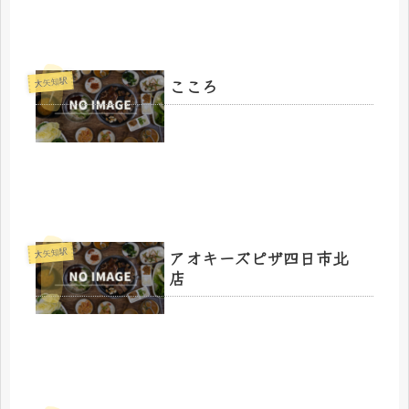
こころ
大矢知駅
アオキーズピザ四日市北
大矢知駅
店