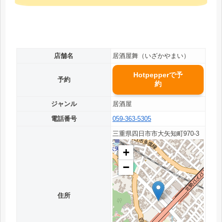
店舗名
居酒屋舞（いざかやまい）
Hotpepperで予
予約
約
ジャンル
居酒屋
電話番号
059-363-5305
三重県四日市市大矢知町970-3
+
−
住所