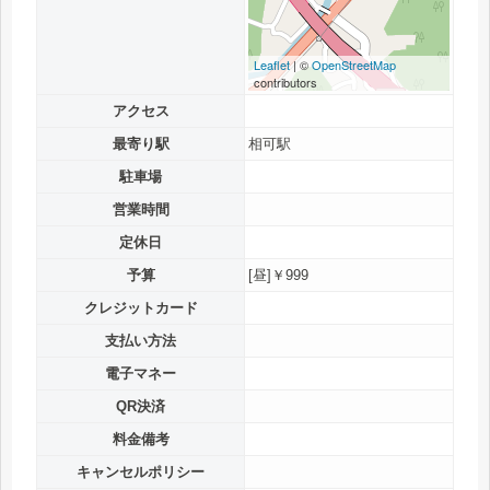
Leaflet
| ©
OpenStreetMap
contributors
アクセス
最寄り駅
相可駅
駐車場
営業時間
定休日
予算
[昼]￥999
クレジットカード
支払い方法
電子マネー
QR決済
料金備考
キャンセルポリシー