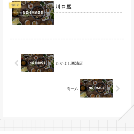
川口屋
相可駅
たかよし西浦店
肉一八