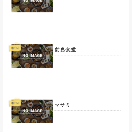
前島食堂
相可駅
マサミ
相可駅