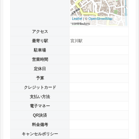
Leaflet
| ©
OpenStreetMap
contributors
アクセス
最寄り駅
宮川駅
駐車場
営業時間
定休日
予算
クレジットカード
支払い方法
電子マネー
QR決済
料金備考
キャンセルポリシー