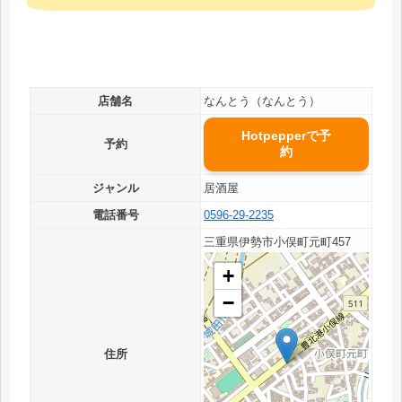
店舗名
なんとう（なんとう）
Hotpepperで予
予約
約
ジャンル
居酒屋
電話番号
0596-29-2235
三重県伊勢市小俣町元町457
+
−
住所