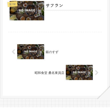
サフラン
宮川駅
銀のすず
昭和食堂 桑名東員店