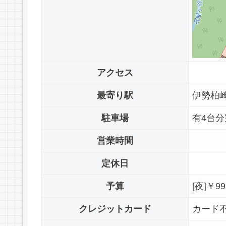
アクセス
最寄り駅
伊勢柏
駐車場
有4台
営業時間
定休日
予算
[夜]￥9
クレジットカード
カード