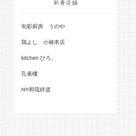
新着店舗
旬彩厨房 うのや
鶏よし 小禄本店
kitchen ひろ。
孔雀樓
NY和琉絆道