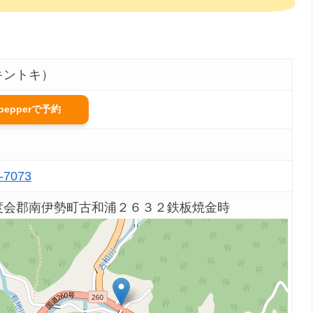
キントキ）
tpepperで予約
-7073
度会郡南伊勢町古和浦２６３２鉄板焼金時