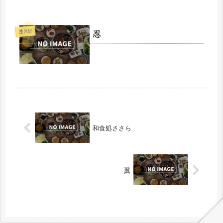
忍
楚原駅
和食処ささら
翼