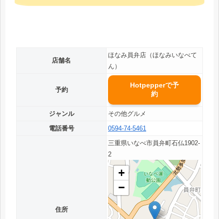
ほなみ員弁店（ほなみいなべて
店舗名
ん）
Hotpepperで予
予約
約
ジャンル
その他グルメ
電話番号
0594-74-5461
三重県いなべ市員弁町石仏1902-
2
+
−
住所