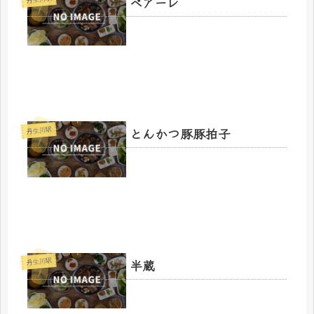
ベアーレ
とんかつ豚豚拍子
丹生川駅
半蔵
丹生川駅