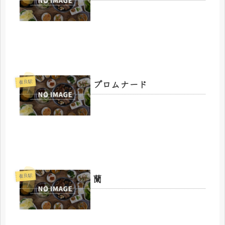
プロムナード
在良駅
蘭
在良駅