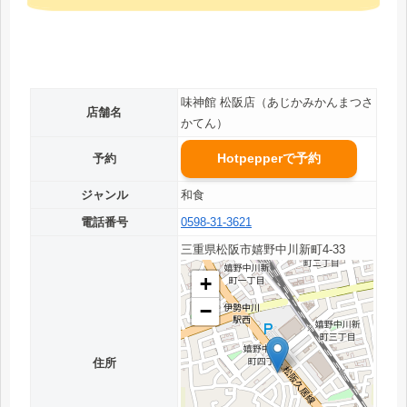
味神館 松阪店（あじかみかんまつさ
店舗名
かてん）
Hotpepperで予約
予約
ジャンル
和食
電話番号
0598-31-3621
三重県松阪市嬉野中川新町4-33
+
−
住所