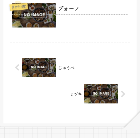
ブォーノ
伊勢中川駅
じゅうべ
ミヅキ