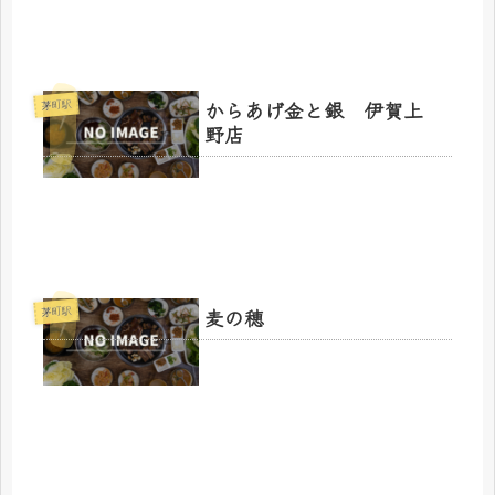
からあげ金と銀 伊賀上
茅町駅
野店
麦の穂
茅町駅