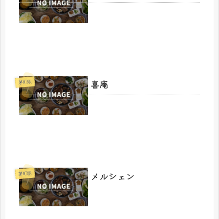
喜庵
茅町駅
メルシェン
茅町駅