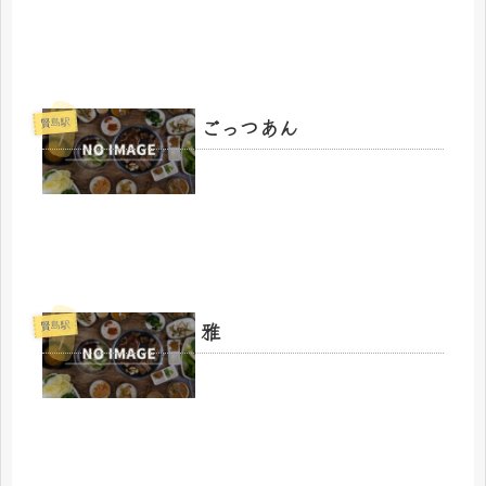
ごっつあん
賢島駅
雅
賢島駅