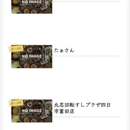
たぁさん
霞ケ浦駅
丸忠回転すしプラザ四日
霞ケ浦駅
市富田店