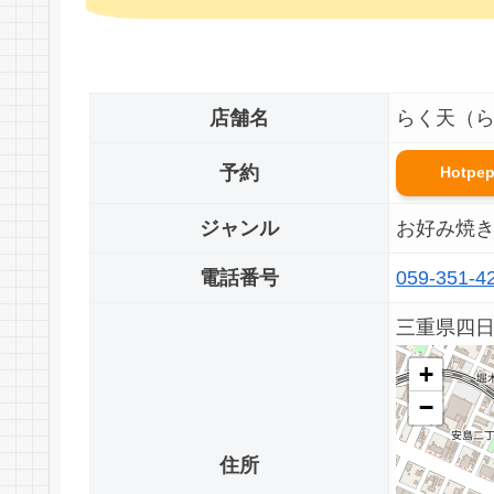
店舗名
らく天（
予約
Hotpe
ジャンル
お好み焼
電話番号
059-351-4
三重県四日
+
−
住所