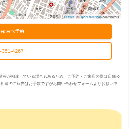
Leaflet
| ©
OpenStreetMap
contributors
pepperで予約
-351-4267
。情報が相違している場合もあるため、ご予約・ご来店の際は店舗公
情報相違のご報告はお手数ですがお問い合わせフォームよりお願い申