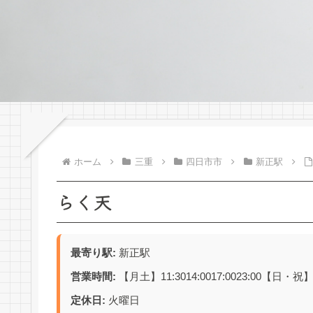
ホーム
三重
四日市市
新正駅
らく天
最寄り駅:
新正駅
営業時間:
【月土】11:3014:0017:0023:00【日・祝】11:
定休日:
火曜日