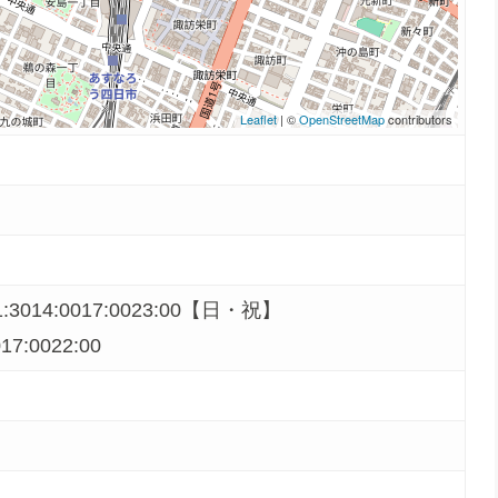
Leaflet
| ©
OpenStreetMap
contributors
3014:0017:0023:00【日・祝】
017:0022:00