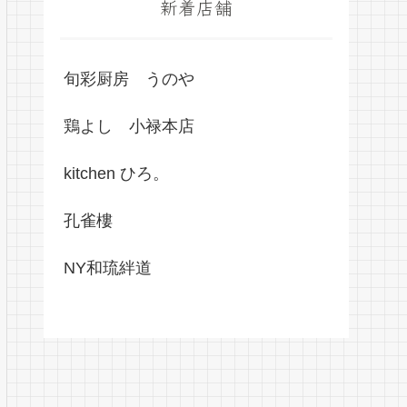
新着店舗
旬彩厨房 うのや
鶏よし 小禄本店
kitchen ひろ。
孔雀樓
NY和琉絆道