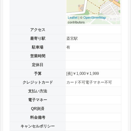
Leaflet
| ©
OpenStreetMap
contributors
アクセス
最寄り駅
斎宮駅
駐車場
有
営業時間
定休日
予算
[夜]￥1,000￥1,999
クレジットカード
カード不可電子マネー不可
支払い方法
電子マネー
QR決済
料金備考
キャンセルポリシー