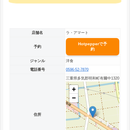
店舗名
ラ・アマート
Hotpepperで予
予約
約
ジャンル
洋食
電話番号
0596-52-7870
三重県多気郡明和町有爾中1320
+
−
住所