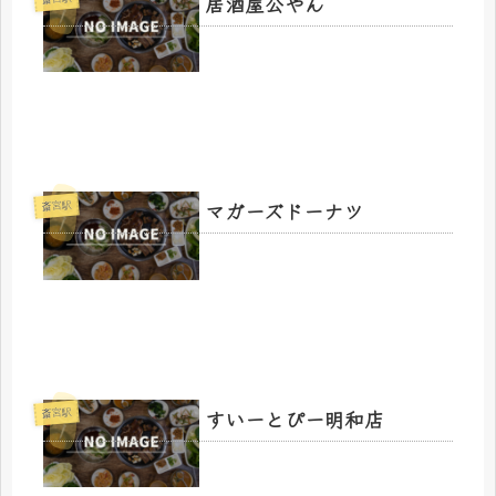
居酒屋公やん
マガーズドーナツ
斎宮駅
すいーとぴー明和店
斎宮駅