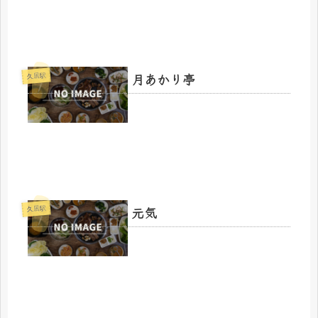
月あかり亭
久居駅
元気
久居駅