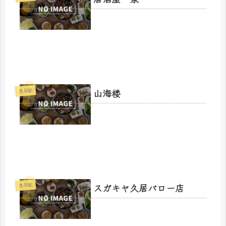
山海楼
久居駅
スガキヤ久居バロー店
久居駅