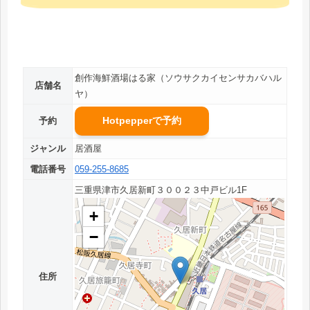
創作海鮮酒場はる家（ソウサクカイセンサカバハル
店舗名
ヤ）
Hotpepperで予約
予約
ジャンル
居酒屋
電話番号
059-255-8685
三重県津市久居新町３００２３中戸ビル1F
+
−
住所