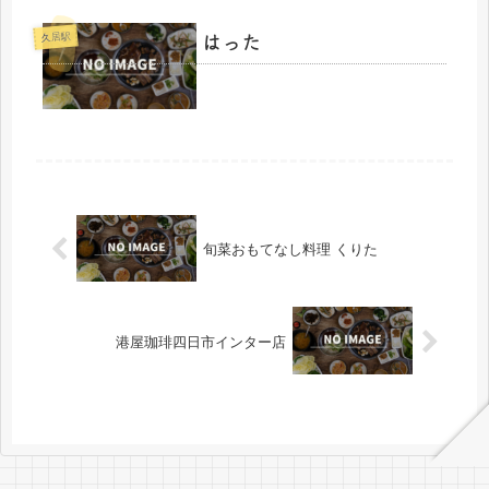
はった
久居駅
旬菜おもてなし料理 くりた
港屋珈琲四日市インター店