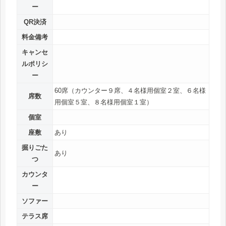
ー
QR決済
料金備考
キャンセ
ルポリシ
ー
60席（カウンター９席、４名様用個室２室、６名様
席数
用個室５室、８名様用個室１室）
個室
座敷
あり
掘りごた
あり
つ
カウンタ
ー
ソファー
テラス席